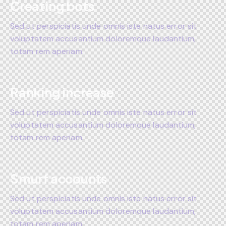
Creating bots
Sed ut perspiciatis unde omnis iste natus error sit
voluptatem accusantium doloremque laudantium,
totam rem aperiam.
Ranking increase
Sed ut perspiciatis unde omnis iste natus error sit
voluptatem accusantium doloremque laudantium,
totam rem aperiam.
Smurf accounts
Sed ut perspiciatis unde omnis iste natus error sit
voluptatem accusantium doloremque laudantium,
totam rem aperiam.